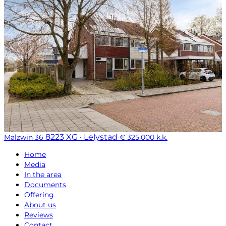
8223 XG · Lelystad
Malzwin 36
€ 325.000 k.k.
Home
Media
In the area
Documents
Offering
About us
Reviews
Contact